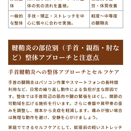
体
体の気の流れを重視。
労・体質改善
一般的
手技・矯正・ストレッチを中
軽度～中等度
な整体
心に個々に合わせ実施。
の腱鞘炎
腱鞘炎の部位別（手首・親指・肘な
ど）整体アプローチと注意点
手首腱鞘炎への整体アプローチとセルフケア
手首の腱鞘炎はパソコン作業やスマートフォンの長時間
利用など、日常の繰り返し動作による負担が主な原因で
す。整体では手首周辺の筋肉や腱の緊張をほぐし、関節の
可動域を広げる施術を行います。さらに骨盤や肩甲骨の歪
みを調整し、根本から炎症を軽減します。痛みが強い場合
は無理な動作を避け、安静を心がけましょう。
家庭でできるセルフケアとして、就寝前の軽いストレッチ