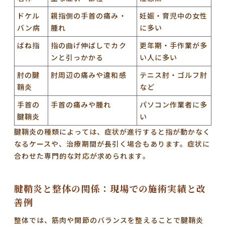
ドケル
親指側の手首の痛み・
妊娠・育児中の女性
バン病
腫れ
に多い
ばね指
指の曲げ伸ばしでカク
更年期・手作業が多
ンと引っかかる
い人に多い
肘の腱
肘周辺の痛みや違和感
テニス肘・ゴルフ肘
鞘炎
など
手首の
手首の痛みや腫れ
パソコン作業者に多
腱鞘炎
い
腱鞘炎の種類によっては、症状が進行すると指が動かなく
なるケースや、治療期間が長引く場合もあります。症状に
合わせた専門的な対応が求められます。
腱鞘炎と整体の関係：現場での施術実績と改
善例
整体では、筋肉や関節のバランスを整えることで腱鞘炎