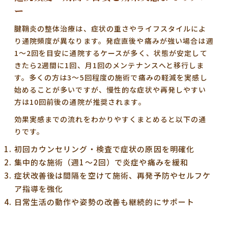
ー
腱鞘炎の整体治療は、症状の重さやライフスタイルによ
り通院頻度が異なります。
発症直後や痛みが強い場合は週
1〜2回を目安
に通院するケースが多く、状態が安定して
きたら2週間に1回、月1回のメンテナンスへと移行しま
す。多くの方は
3〜5回程度の施術で痛みの軽減を実感し
始める
ことが多いですが、慢性的な症状や再発しやすい
方は10回前後の通院が推奨されます。
効果実感までの流れをわかりやすくまとめると以下の通
りです。
初回カウンセリング・検査
で症状の原因を明確化
集中的な施術
（週1〜2回）で炎症や痛みを緩和
症状改善後は間隔を空けて施術
、再発予防やセルフケ
ア指導を強化
日常生活の動作や姿勢の改善
も継続的にサポート