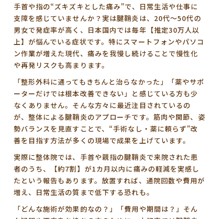
手首や指の“ズキズキとした痛み”で、日常生活や仕事に
支障を感じていませんか？実は腱鞘炎は、20代～50代の
男女で発症率が高く、日本国内では毎年【推定30万人以
上】が悩んでいる症状です。特にスマートフォンやパソコ
ン作業が増えた現代、痛みを我慢し続けることで慢性化
や再発リスクも高まります。
「整形外科に通ってもきちんと治らなかった」「薬やサポ
ーターだけでは根本改善できない」と感じている方も少
なくありません。そんな方々に最近注目されているの
が、
整体による腱鞘炎のアプローチ
です。筋肉や関節、姿
勢バランスを見直すことで、“手術なし・薬に頼らず”改
善を目指す方法が多くの現場で成果を上げています。
実際に整体院では、手首や親指の腱鞘炎で来院された患
者のうち、【約7割】が1カ月以内に痛みの軽減を実感し
たという報告もあります。放置すれば、通院回数や費用が
増え、日常生活の質まで低下する恐れも。
「どんな施術が効果的なの？」「費用や期間は？」そん