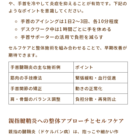
や、手首を冷やして炎症を抑えることが有効です。下記の
ようなポイントを意識してください。
手首のアイシングは1日2～3回、各10分程度
デスクワーク中は1時間ごとに手を休める
手首サポーターの活用で負担を減らす
セルフケアと整体施術を組み合わせることで、早期改善が
期待できます。
手首腱鞘炎の主な施術例
ポイント
筋肉の手技療法
緊張緩和・血行促進
手首関節の矯正
動きの正常化
肩・骨盤のバランス調整
負担分散・再発防止
親指腱鞘炎への整体アプローチとセルフケア
親指の腱鞘炎（ドケルバン病）は、抱っこや細かい作