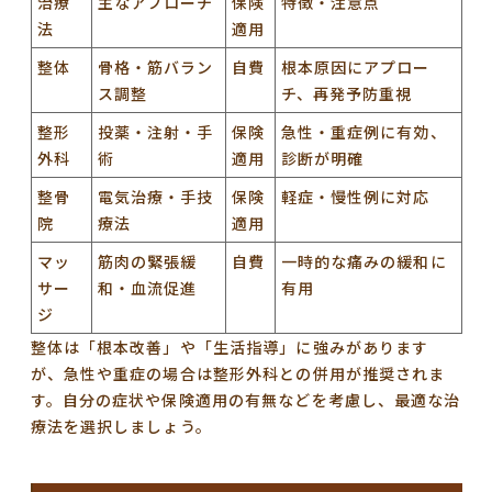
治療
主なアプローチ
保険
特徴・注意点
法
適用
整体
骨格・筋バラン
自費
根本原因にアプロー
ス調整
チ、再発予防重視
整形
投薬・注射・手
保険
急性・重症例に有効、
外科
術
適用
診断が明確
整骨
電気治療・手技
保険
軽症・慢性例に対応
院
療法
適用
マッ
筋肉の緊張緩
自費
一時的な痛みの緩和に
サー
和・血流促進
有用
ジ
整体は「根本改善」や「生活指導」に強みがあります
が、急性や重症の場合は整形外科との併用が推奨されま
す。自分の症状や保険適用の有無などを考慮し、最適な治
療法を選択しましょう。