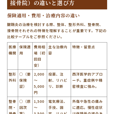
接骨院）の違いと選び方
保険適用・費用・治療内容の違い
腱鞘炎の治療を検討する際、整体、整形外科、整骨院、
接骨院それぞれの特徴を理解することが重要です。下記の
比較テーブルをご参照ください。
医療
保険適
費用相
主な治療内
特徴・留意点
機関
用
場（初
容
回目
安）
整形
○（要
2,000
投薬、注
西洋医学的アプロ
外科
保険
～
射、リハビ
ーチ。重症例や精
証）
5,000
リ、診断
密検査に強み。
円
整骨
○（原
1,500
電気療法、
外傷や急性の痛み
院・
因次
～
手技、固
に適応。慢性症状
接骨
第）
3,500
定、リハビ
は保険外の場合あ