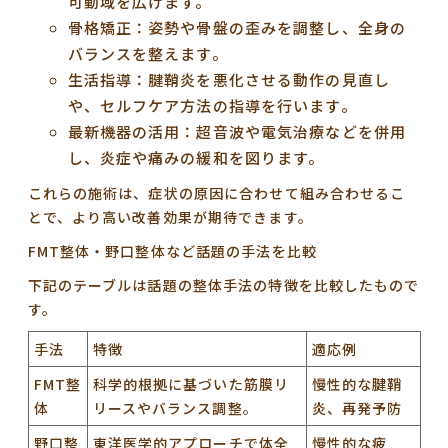
可動域を広げます。
骨格矯正
：姿勢や骨盤の歪みを調整し、全身の
バランスを整えます。
生活指導
：腱鞘炎を悪化させる動作の見直し
や、セルフケア方法の指導を行います。
最新機器の活用
：超音波や電気治療などを併用
し、炎症や痛みの緩和を図ります。
これらの施術は、症状の原因に合わせて組み合わせるこ
とで、より高い改善効果が期待できます。
FMT整体・野口整体など話題の手法を比較
下記のテーブルは話題の整体手法の特徴を比較したもので
す。
手法
特徴
適応例
FMT整
科学的根拠に基づいた筋膜リ
慢性的な腱鞘
体
リースやバランス調整。
炎、再発予防
野口整
東洋医学的アプローチで体全
慢性的な疲