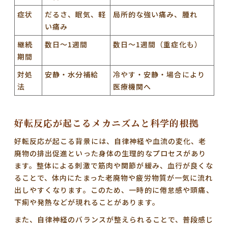
症状
だるさ、眠気、軽
局所的な強い痛み、腫れ
い痛み
継続
数日～1週間
数日～1週間（重症化も）
期間
対処
安静・水分補給
冷やす・安静・場合により
法
医療機関へ
好転反応が起こるメカニズムと科学的根拠
好転反応が起こる背景には、
自律神経や血流の変化、老
廃物の排出促進
といった身体の生理的なプロセスがあり
ます。整体による刺激で筋肉や関節が緩み、血行が良くな
ることで、体内にたまった老廃物や疲労物質が一気に流れ
出しやすくなります。このため、一時的に
倦怠感や頭痛、
下痢や発熱
などが現れることがあります。
また、自律神経のバランスが整えられることで、普段感じ