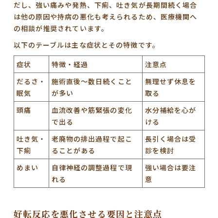
だし、強い痛みや発熱、下痢、吐き気が長期間続く場合
は他の原因や持病の悪化も考えられるため、医療機関へ
の相談が推奨されています。
以下のテーブルは主な症状とその特徴です。
症状
特徴・経過
注意点
だるさ・
施術直後〜数日続くこと
無理せず休息を
眠気
が多い
取る
頭痛
血流改善や筋緊張の変化
水分補給を心が
で出る
ける
吐き気・
老廃物の排出過程で起こ
長引く場合は受
下痢
ることがある
診を検討
めまい
自律神経の調整過程で現
強い場合は要注
れる
意
好転反応を悪化させる要因と注意点