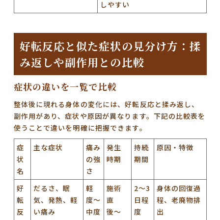
しやすい
好転反応と似た症状の見分け方：揉
み返しや副作用との比較
症状の違いを一覧で比較
整体後に現れる身体の変化には、好転反応と揉み返し、
副作用があり、症状や原因が異なります。下記の比較表を
使うことで違いを明確に把握できます。
症
主な症状
痛み
発生
持続
原因・特徴
状
の強
時期
期間
名
さ
好
だるさ、眠
軽
施術
2〜3
身体の回復過
転
気、発熱、軽
度〜
直
日程
程、老廃物排
反
い痛み
中度
後〜
度
出