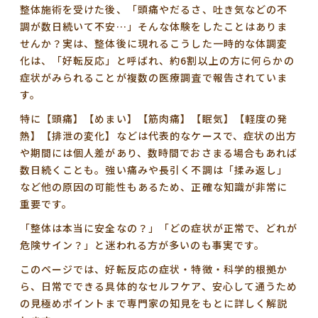
整体施術を受けた後、「頭痛やだるさ、吐き気などの不
調が数日続いて不安…」そんな体験をしたことはありま
せんか？実は、整体後に現れるこうした一時的な体調変
化は、
「好転反応」と呼ばれ、約6割以上の方に何らかの
症状がみられる
ことが複数の医療調査で報告されていま
す。
特に【頭痛】【めまい】【筋肉痛】【眠気】【軽度の発
熱】【排泄の変化】などは代表的なケースで、症状の出方
や期間には個人差があり、数時間でおさまる場合もあれば
数日続くことも。
強い痛みや長引く不調は「揉み返し」
など他の原因の可能性もあるため、正確な知識が非常に
重要です。
「整体は本当に安全なの？」「どの症状が正常で、どれが
危険サイン？」と迷われる方が多いのも事実です。
このページでは、
好転反応の症状・特徴・科学的根拠か
ら、日常でできる具体的なセルフケア、安心して通うため
の見極めポイントまで
専門家の知見をもとに詳しく解説