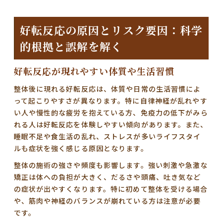
好転反応の原因とリスク要因：科学
的根拠と誤解を解く
好転反応が現れやすい体質や生活習慣
整体後に現れる好転反応は、体質や日常の生活習慣によ
って起こりやすさが異なります。特に
自律神経が乱れやす
い人
や
慢性的な疲労を抱えている方
、
免疫力の低下
がみら
れる人は好転反応を体験しやすい傾向があります。また、
睡眠不足
や
食生活の乱れ
、
ストレス
が多いライフスタイ
ルも症状を強く感じる原因となります。
整体の施術の強さや頻度も影響します。強い刺激や急激な
矯正は体への負担が大きく、だるさや頭痛、吐き気など
の症状が出やすくなります。特に初めて整体を受ける場合
や、筋肉や神経のバランスが崩れている方は注意が必要
です。