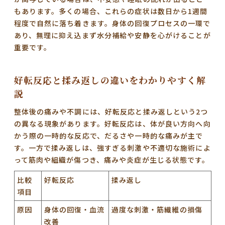
もあります。多くの場合、これらの症状は数日から1週間
程度で自然に落ち着きます。身体の回復プロセスの一環で
あり、無理に抑え込まず
水分補給や安静
を心がけることが
重要です。
好転反応と揉み返しの違いをわかりやすく解
説
整体後の痛みや不調には、好転反応と揉み返しという2つ
の異なる現象があります。
好転反応
は、体が良い方向へ向
かう際の一時的な反応で、だるさや一時的な痛みが主で
す。一方で
揉み返し
は、強すぎる刺激や不適切な施術によ
って筋肉や組織が傷つき、痛みや炎症が生じる状態です。
比較
好転反応
揉み返し
項目
原因
身体の回復・血流
過度な刺激・筋繊維の損傷
改善