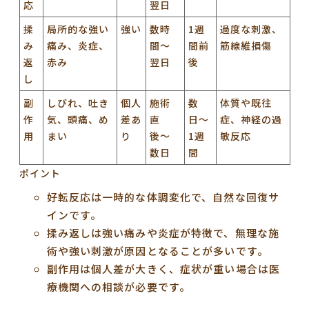
応
翌日
揉
局所的な強い
強い
数時
1週
過度な刺激、
み
痛み、炎症、
間〜
間前
筋線維損傷
返
赤み
翌日
後
し
副
しびれ、吐き
個人
施術
数
体質や既往
作
気、頭痛、め
差あ
直
日〜
症、神経の過
用
まい
り
後〜
1週
敏反応
数日
間
ポイント
好転反応は一時的な体調変化で、自然な回復サ
インです。
揉み返しは強い痛みや炎症が特徴で、無理な施
術や強い刺激が原因となることが多いです。
副作用は個人差が大きく、症状が重い場合は医
療機関への相談が必要です。