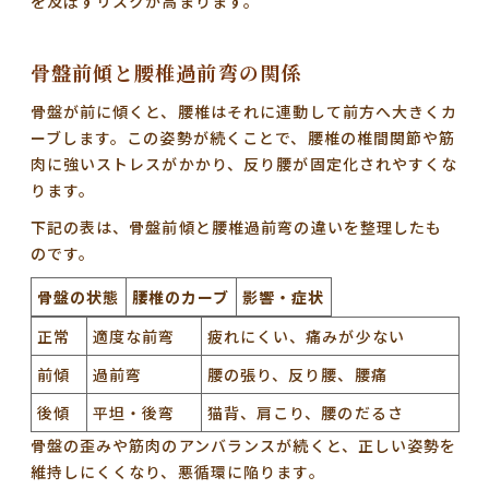
を及ぼすリスクが高まります。
骨盤前傾と腰椎過前弯の関係
骨盤が前に傾くと、腰椎はそれに連動して前方へ大きくカ
ーブします。この姿勢が続くことで、腰椎の椎間関節や筋
肉に強いストレスがかかり、反り腰が固定化されやすくな
ります。
下記の表は、骨盤前傾と腰椎過前弯の違いを整理したも
のです。
骨盤の状態
腰椎のカーブ
影響・症状
正常
適度な前弯
疲れにくい、痛みが少ない
前傾
過前弯
腰の張り、反り腰、腰痛
後傾
平坦・後弯
猫背、肩こり、腰のだるさ
骨盤の歪みや筋肉のアンバランスが続くと、正しい姿勢を
維持しにくくなり、悪循環に陥ります。