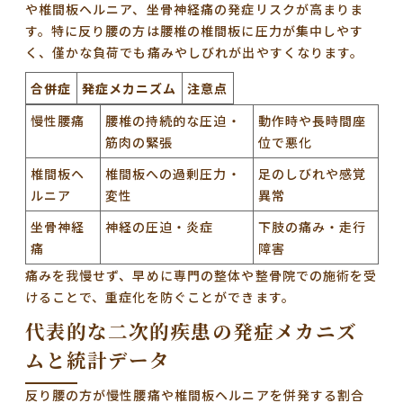
や椎間板ヘルニア、坐骨神経痛の発症リスクが高まりま
す。特に反り腰の方は腰椎の椎間板に圧力が集中しやす
く、僅かな負荷でも痛みやしびれが出やすくなります。
合併症
発症メカニズム
注意点
慢性腰痛
腰椎の持続的な圧迫・
動作時や長時間座
筋肉の緊張
位で悪化
椎間板ヘ
椎間板への過剰圧力・
足のしびれや感覚
ルニア
変性
異常
坐骨神経
神経の圧迫・炎症
下肢の痛み・走行
痛
障害
痛みを我慢せず、早めに専門の整体や整骨院での施術を受
けることで、重症化を防ぐことができます。
代表的な二次的疾患の発症メカニズ
ムと統計データ
反り腰の方が慢性腰痛や椎間板ヘルニアを併発する割合