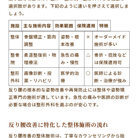
選択肢があります。下記のように違いを押さえて選択しま
しょう。
施設
主な施術内容
効果範囲
保険適用
特徴
整体
骨盤矯正・筋肉
姿勢・根
×
オーダーメイド
調整
本改善
施術が多い
整骨
柔道整復術・物
急性の痛
△
骨折・捻挫など
院
理療法
み・慢性
は保険適用可
整形
画像診断・投
医学的治
○
医師による診
外科
薬・リハビリ
療
断・治療が強み
反り腰の根本的な姿勢改善や再発防止には整体や姿勢矯
正専門の施術が適しています。急性の痛みや医師の診断が
必要な場合は整形外科を選ぶのが安心です。
反り腰改善に特化した整体施術の流れ
反り腰改善の整体施術は、丁寧なカウンセリングから始