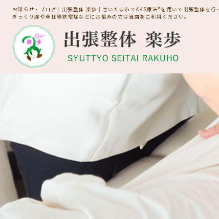
お知らせ・ブログ | 出張整体 楽歩｜さいたま市でAKS療法®を用いて出張整体を
ぎっくり腰や脊柱管狭窄症などにお悩みの方は当店をご利用ください。