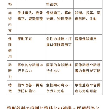
格
整復師）
施
手技療法、骨盤
骨格矯正、筋肉
診断、投薬、画
術
矯正、姿勢調整
治療、物理療法
像診断、注射
内
容
保
原則不可
急性の捻挫・打
医療保険適用
険
撲は保険適用可
適
用
診
医学的な診断は
医学的な診断は
画像診断や診断
断
行えない
行えない
書の発行が可能
力
特
根本改善・再発
急性期の痛み・
急性重症や合併
徴
予防に強い
ケガに対応
症も対応可能
整形外科の役割と整体との連携 - 医療行為と