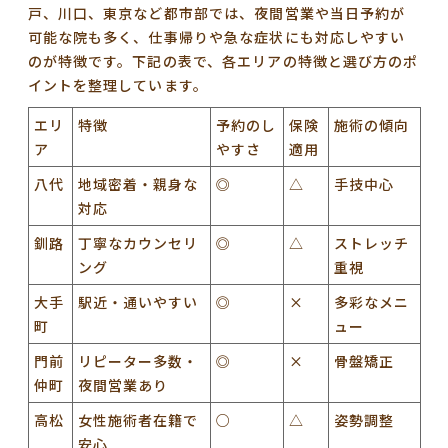
戸、川口、東京など都市部
では、
夜間営業や当日予約
が
可能な院も多く、仕事帰りや急な症状にも対応しやすい
のが特徴です。下記の表で、各エリアの特徴と選び方のポ
イントを整理しています。
エリ
特徴
予約のし
保険
施術の傾向
ア
やすさ
適用
八代
地域密着・親身な
◎
△
手技中心
対応
釧路
丁寧なカウンセリ
◎
△
ストレッチ
ング
重視
大手
駅近・通いやすい
◎
×
多彩なメニ
町
ュー
門前
リピーター多数・
◎
×
骨盤矯正
仲町
夜間営業あり
高松
女性施術者在籍で
○
△
姿勢調整
安心